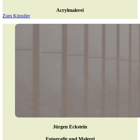
Acrylmalerei
Zum Künstler
Jürgen Eckstein
Fotografie und Malerei