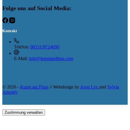
Folge uns auf Social Media:
Kontakt
Telefon:
06531/9724090
E-Mail:
info@kunstamfluss.com
© 2026 -
Kunst am Fluss
// Webdesign by
Aron Lex
und
Sylvia
Arnoldy
Zustimmung verwalten