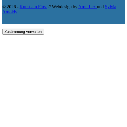
© 2026 -
Kunst am Fluss
// Webdesign by
Aron Lex
und
Sylvia
Arnoldy
Zustimmung verwalten