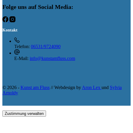
Folge uns auf Social Media:
Kontakt
Telefon:
06531/9724090
E-Mail:
info@kunstamfluss.com
© 2026 -
Kunst am Fluss
// Webdesign by
Aron Lex
und
Sylvia
Arnoldy
Zustimmung verwalten