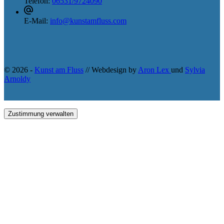
Telefon:
06531/9724090
E-Mail:
info@kunstamfluss.com
© 2026 -
Kunst am Fluss
// Webdesign by
Aron Lex
und
Sylvia
Arnoldy
Zustimmung verwalten