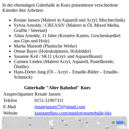
In der ehemaligen Güterhalle in Kues präsentieren verschiedene
Künstler ihre Arbeiten:
Renate Jansen (Malerei in Aquarell und Acryl, Mischtechnik)
Sylvia Arnoldy / CREASIV (Malerei in Öl, Mixed Media,
Graffiti / Streetart)
Alina Arnoldy, 11 Jahre (Kreative Karten, Geschenkartikel
aus Gips und Holz)
Marita Massoth (Plastische Werke)
Otmar Bayer (Holzskulpturen, Holzbilder)
Susanne Keil / SK11 (Acryl- und Aquarellkunst)
Carmen Linden (Malerei Acryl, Aquarell, Pastellkreide,
Ölstifte)
Hans-Dieter Jung (Öl – Acryl – Emaille-Bilder – Emaille-
Schmuck)
Güterhalle "Alter Bahnhof" Kues
Ansprechpartner
Renate Jansen
Telefon
0151-51907311
E-Mail
renatejansen75@gmail.com
Website
kunstamfluss.com/standort/gueterhalle-bks