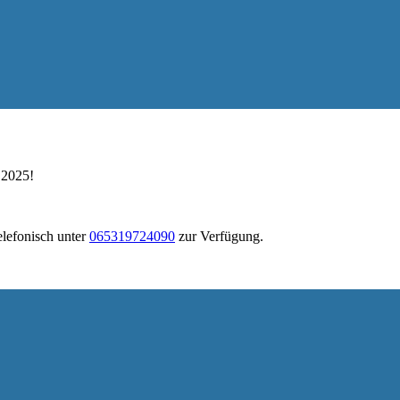
 2025!
elefonisch unter
065319724090
zur Verfügung.